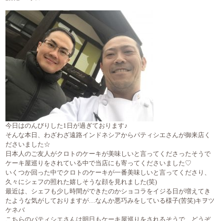
今日はのんびりした1日が過ぎております♪
そんな本日、わざわざ遠路インドネシアからパティシエさんが御来店く
ださいました☆
日本人のご友人がクロトのケーキが美味しいと言ってくださったそうで
ケーキ屋巡りをされている中で当店にも寄ってくださいました♡
いくつか回った中でクロトのケーキが一番美味しいと言ってくださり、
久々にシェフの照れた嬉しそうな顔を見れました(笑)
最近は、シェフも少し時間ができたのかショコラをイジる日が増えてき
たような気がしておりますが…なんか悪巧みをしている様子(苦笑)キヲツ
ケネバ
こちらのパティシエさんは明日もケーキ屋巡りをされるそうで…どうぞ