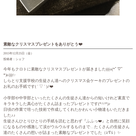
素敵なクリスマスプレゼントをありがとう❤️
2015年12月25日（金）
投稿者：シェフ
今年もクロトに素敵なクリスマスプレゼントが届きました(((o(*ﾟ▽ﾟ
*)o)))✨
しらとり支援学校の生徒さん達へのクリスマス会ケーキのプレゼントの
お礼のお手紙です( ´ ▽ ` )ﾉ❤️
小学部や中学部といったたくさんの生徒さん達からの短いけれど素直で
キラキラした真心がたくさん詰まったプレゼントです(*^^*)♪
日頃の作業で培った技術で作成してくれたかわいい小物達もいただきま
した♪♪
生徒さんひとりひとりの手紙を読むと思わず『ふふっ❤️』と自然に笑顔
になるものや感激して涙がウルウルするものまで…たくさんの生徒さん
達のたくさんの想いが詰まった素敵なプレゼントでした（≧∇≦）✨