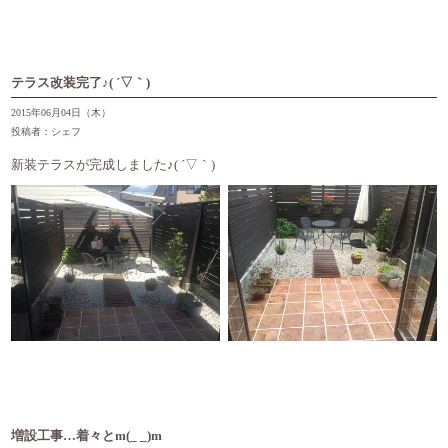
テラス改装完了♪( ´▽｀)
2015年06月04日（木）
投稿者：シェフ
新装テラスが完成しました♪( ´▽｀)
増設工事…着々とm(_ _)m