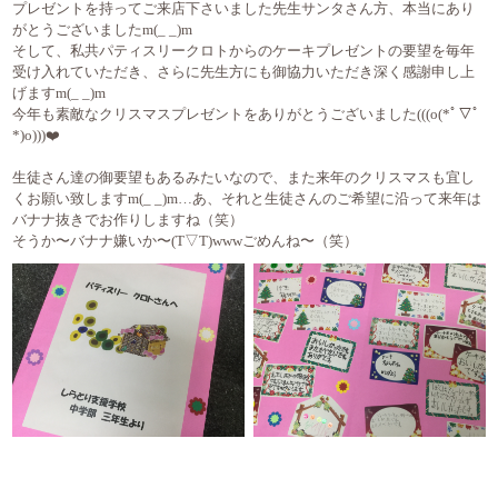
プレゼントを持ってご来店下さいました先生サンタさん方、本当にあり
がとうございましたm(_ _)m
そして、私共パティスリークロトからのケーキプレゼントの要望を毎年
受け入れていただき、さらに先生方にも御協力いただき深く感謝申し上
げますm(_ _)m
今年も素敵なクリスマスプレゼントをありがとうございました(((o(*ﾟ▽ﾟ
*)o)))❤️
生徒さん達の御要望もあるみたいなので、また来年のクリスマスも宜し
くお願い致しますm(_ _)m…あ、それと生徒さんのご希望に沿って来年は
バナナ抜きでお作りしますね（笑）
そうか〜バナナ嫌いか〜(T▽T)wwwごめんね〜（笑）