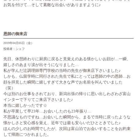
お気を付けて…そして素敵な出会いがありますように♪
恩師の御来店
2019年04月05日（金）
投稿者：シェフ
先日、休憩終わりに厨房に戻ると見覚えのある懐かしいお顔が…一瞬、
嬉しさのあまり涙が出そうになりました…
私が学んだ辻調理師専門学校の当時の先生が御来店下さいました♪
しかも、仏留学時に同行された先生で私にとっては恩師の中の恩師…お
顔を拝見した瞬間に嬉しすぎて大きな声でお名前を叫んでいました
（笑）
今は別のお仕事をされており、新潟出張の帰りに思い出しわざわざ富山
インターで下りてご来店下さいました♪
本当に嬉しかったです☆
私が卒業して早23年…お会いしたのも23年振り…
不思議なものですね…お会いした瞬間から、まるで当時に戻ったような
懐かしさと安心感を覚え、近年では最も安らいだひとときでした♪
ほんの少しのお時間でしたが、次回は富山泊でお会いすることをお約束
して帰路につかれました。