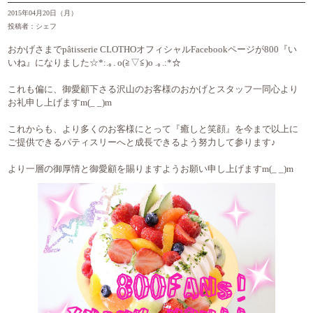
2015年04月20日（月）
投稿者：シェフ
おかげさまでpâtisserie CLOTHOオフィシャルFacebookページが800『い
いね』になりました☆*:.｡. o(≧▽≦)o .｡.:*☆
これも偏に、御愛顧下さる沢山のお客様のおかげとスタッフ一同心より
お礼申し上げますm(_ _)m
これからも、より多くのお客様にとって『癒しと笑顔』を今まで以上に
ご提供できるパティスリーへと成長できるよう努力して参ります♪
より一層の御厚情と御愛顧を賜りますようお願い申し上げますm(_ _)m