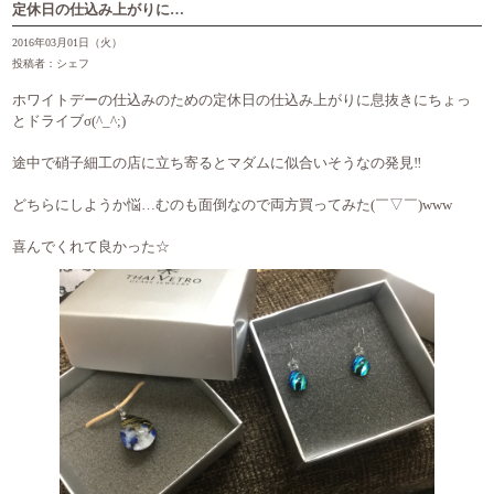
定休日の仕込み上がりに…
2016年03月01日（火）
投稿者：シェフ
ホワイトデーの仕込みのための定休日の仕込み上がりに息抜きにちょっ
とドライブσ(^_^;)
途中で硝子細工の店に立ち寄るとマダムに似合いそうなの発見‼︎
どちらにしようか悩…むのも面倒なので両方買ってみた(￣▽￣)www
喜んでくれて良かった☆