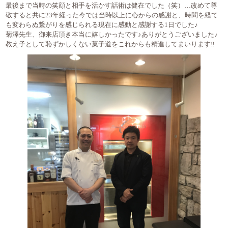
最後まで当時の笑顔と相手を活かす話術は健在でした（笑）…改めて尊
敬すると共に23年経った今では当時以上に心からの感謝と、時間を経て
も変わらぬ繋がりを感じられる現在に感動と感謝する1日でした♪
菊澤先生、御来店頂き本当に嬉しかったです♪ありがとうございました♪
教え子として恥ずかしくない菓子道をこれからも精進してまいります‼︎