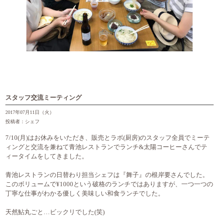
スタッフ交流ミーティング
2017年07月11日（火）
投稿者：シェフ
7/10(月)はお休みをいただき、販売とラボ(厨房)のスタッフ全員でミーテ
ィングと交流を兼ねて青池レストランでランチ&太陽コーヒーさんでテ
ィータイムをしてきました。
青池レストランの日替わり担当シェフは『舞子』の根岸要さんでした。
このボリュームで¥1000という破格のランチではありますが、一つ一つの
丁寧な仕事がわかる優しく美味しい和食ランチでした。
天然鮎丸ごと…ビックリでした(笑)