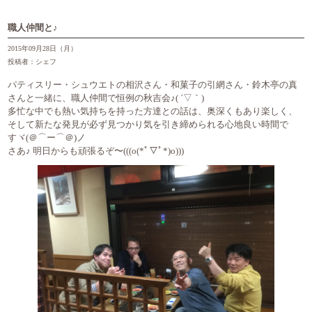
職人仲間と♪
2015年09月28日（月）
投稿者：シェフ
パティスリー・シュウエトの相沢さん・和菓子の引網さん・鈴木亭の真
さんと一緒に、職人仲間で恒例の秋吉会♪( ´▽｀)
多忙な中でも熱い気持ちを持った方達との話は、奥深くもあり楽しく、
そして新たな発見が必ず見つかり気を引き締められる心地良い時間で
すヾ(＠⌒ー⌒＠)ノ
さあ♪ 明日からも頑張るぞ〜(((o(*ﾟ▽ﾟ*)o)))