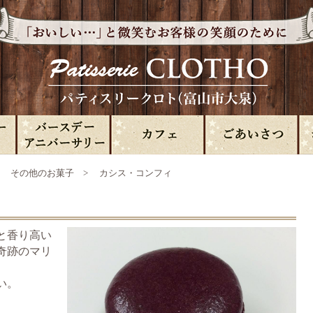
>
その他のお菓子
> カシス・コンフィ
と香り高い
奇跡のマリ
い。