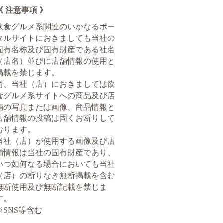
《 注意事項 》
飲食グルメ系関連のいかなるポー
タルサイトにおきましても当社の
固有名称及び固有財産である社名
（店名）並びに店舗情報の使用と
掲載を禁じます。
尚、当社（店）におきましては飲
食グルメ系サイトへの商品及び店
舗の写真または画像、商品情報と
店舗情報の投稿は固くお断りして
おります。
当社（店）が使用する画像及び店
舗情報は当社の固有財産であり、
いつ如何なる場合においても当社
（店）の断りなき無断掲載を含む
無断使用及び無断記載を禁じま
す。
※SNS等含む