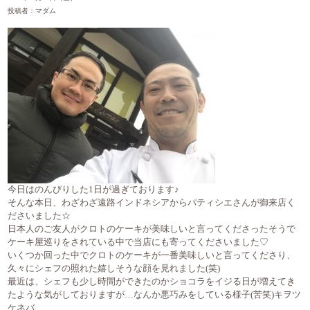
投稿者：マダム
今日はのんびりした1日が過ぎております♪
そんな本日、わざわざ遠路インドネシアからパティシエさんが御来店く
ださいました☆
日本人のご友人がクロトのケーキが美味しいと言ってくださったそうで
ケーキ屋巡りをされている中で当店にも寄ってくださいました♡
いくつか回った中でクロトのケーキが一番美味しいと言ってくださり、
久々にシェフの照れた嬉しそうな顔を見れました(笑)
最近は、シェフも少し時間ができたのかショコラをイジる日が増えてき
たような気がしておりますが…なんか悪巧みをしている様子(苦笑)キヲツ
ケネバ