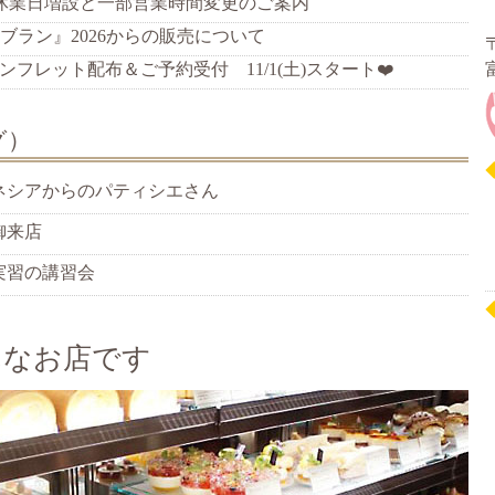
より休業日増設と一部営業時間変更のご案内
ブラン』2026からの販売について
〒
2025パンフレット配布＆ご予約受付 11/1(土)スタート❤️
グ）
ネシアからのパティシエさん
御来店
実習の講習会
んなお店です