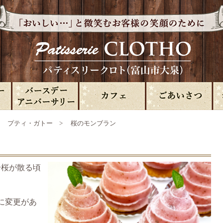
>
プティ・ガトー
> 桜のモンブラン
〜桜が散る頃
に変更があ