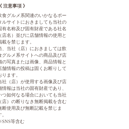
《 注意事項 》
飲食グルメ系関連のいかなるポー
タルサイトにおきましても当社の
固有名称及び固有財産である社名
（店名）並びに店舗情報の使用と
掲載を禁じます。
尚、当社（店）におきましては飲
食グルメ系サイトへの商品及び店
舗の写真または画像、商品情報と
店舗情報の投稿は固くお断りして
おります。
当社（店）が使用する画像及び店
舗情報は当社の固有財産であり、
いつ如何なる場合においても当社
（店）の断りなき無断掲載を含む
無断使用及び無断記載を禁じま
す。
※SNS等含む